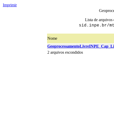
Imprimir
Geoproce
Lista de arquivos 
sid.inpe.br/m
Nome
GeoprocessamentoLivreINPE_Cap_Liv
2 arquivos escondidos