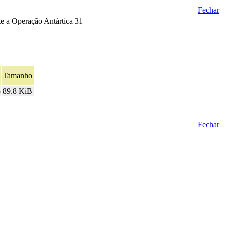
Fechar
te a Operação Antártica 31
Tamanho
5
89.8 KiB
Fechar