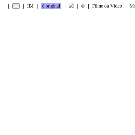
❘
❘
IBI
❘
é original
❘
❘
©
❘
Filme ou Vídeo
❘
Me