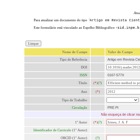
Atu
Para atualizar um documento do tipo '
Artigo em Revista Cient
Este formulário está vinculado ao Espelho Bibliográfico <
sid.inpe.b
Nome do Campo
Valor do Campo
Tipo de Referência
Artigo em Revista Cien
DOI
ISSN
0167-577X
Título
(*)
(?)
Ano
(*)
Tipo de Trabalho
Circulação
PRE PI
Não esqueça de clicar na 
1° Autor
(*)
(?)
Identificador de Curriculo
(1° Autor)
ORCID (1° Autor)
(?)