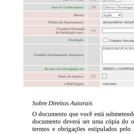
Area do Conhecimento
(*)
Idioma
Política de Arquivamento
denypublisher denyfina
Transferir Permissão
(?)
de Atualização para:
Vinculação
Trabalho Vincula
Unidades Imediatamente Superiores
Revista com Divulgação em
WEBSCI; COMPEND
Nome do Arquivo
(?)
e-Mail (login)
marciana
Sobre Direitos Autorais
O documento que você está submetendo já
documento deverá ser uma cópia do or
termos e obrigações estipulados pelo 