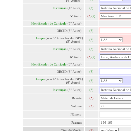
(4° Autor)
Instituição
(4° Autor)
(?)
5° Autor
(*)
(?)
Identificador de Curriculo
(5° Autor)
ORCID (5° Autor)
(?)
Grupo
(se o 5° Autor for do INPE)
(?)
(5° Autor)
Instituição
(5° Autor)
(?)
6° Autor
(*)
(?)
Identificador de Curriculo
(6° Autor)
ORCID (6° Autor)
(?)
Grupo
(se o 6° Autor for do INPE)
(?)
(6° Autor)
Instituição
(6° Autor)
(?)
Revista
(*)
Volume
(*)
Número
Páginas
Tipo de Versão
(*)