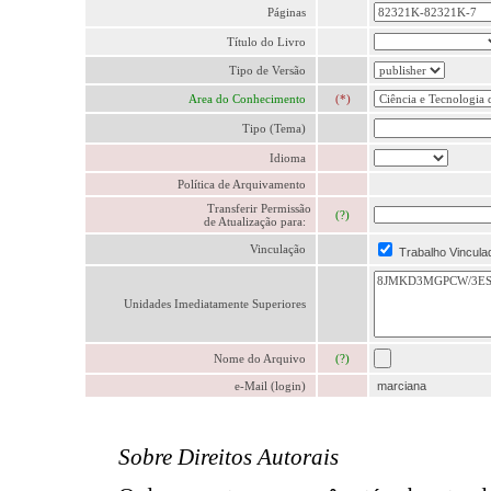
Páginas
Título do Livro
Tipo de Versão
Area do Conhecimento
(*)
Tipo (Tema)
Idioma
Política de Arquivamento
Transferir Permissão
(?)
de Atualização para:
Vinculação
Trabalho Vincula
Unidades Imediatamente Superiores
Nome do Arquivo
(?)
e-Mail (login)
marciana
Sobre Direitos Autorais