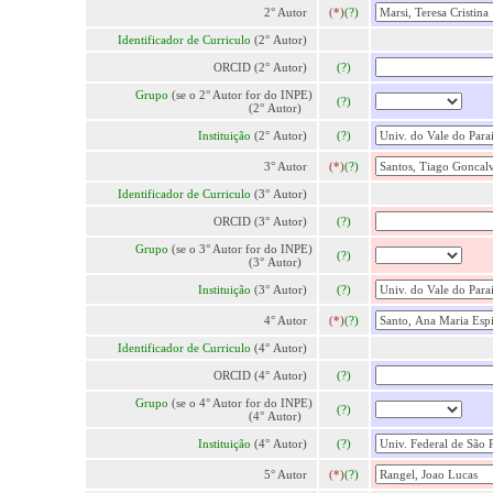
2° Autor
(*)
(?)
Identificador de Curriculo
(2° Autor)
ORCID (2° Autor)
(?)
Grupo
(se o 2° Autor for do INPE)
(?)
(2° Autor)
Instituição
(2° Autor)
(?)
3° Autor
(*)
(?)
Identificador de Curriculo
(3° Autor)
ORCID (3° Autor)
(?)
Grupo
(se o 3° Autor for do INPE)
(?)
(3° Autor)
Instituição
(3° Autor)
(?)
4° Autor
(*)
(?)
Identificador de Curriculo
(4° Autor)
ORCID (4° Autor)
(?)
Grupo
(se o 4° Autor for do INPE)
(?)
(4° Autor)
Instituição
(4° Autor)
(?)
5° Autor
(*)
(?)