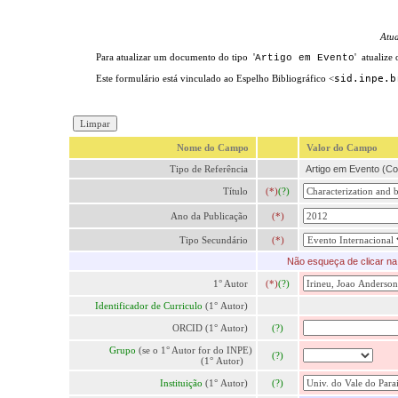
Atu
Para atualizar um documento do tipo '
' atualize
Artigo em Evento
Este formulário está vinculado ao Espelho Bibliográfico <
sid.inpe.b
Nome do Campo
Valor do Campo
Tipo de Referência
Artigo em Evento (Co
Título
(*)
(?)
Ano da Publicação
(*)
Tipo Secundário
(*)
Não esqueça de clicar na 
1° Autor
(*)
(?)
Identificador de Curriculo
(1° Autor)
ORCID (1° Autor)
(?)
Grupo
(se o 1° Autor for do INPE)
(?)
(1° Autor)
Instituição
(1° Autor)
(?)