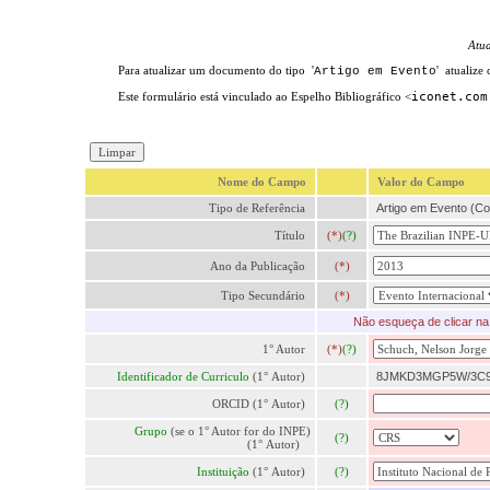
Atu
Para atualizar um documento do tipo '
' atualize
Artigo em Evento
Este formulário está vinculado ao Espelho Bibliográfico <
iconet.com
Nome do Campo
Valor do Campo
Tipo de Referência
Artigo em Evento (Co
Título
(*)
(?)
Ano da Publicação
(*)
Tipo Secundário
(*)
Não esqueça de clicar na 
1° Autor
(*)
(?)
Identificador de Curriculo
(1° Autor)
8JMKD3MGP5W/3C
ORCID (1° Autor)
(?)
Grupo
(se o 1° Autor for do INPE)
(?)
(1° Autor)
Instituição
(1° Autor)
(?)