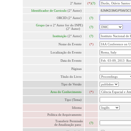
2° Autor
(*)
(?)
Identificador de Curriculo
(2° Autor)
8JMKD3MGP5W/3C9
ORCID (2° Autor)
(?)
Grupo
(se o 2° Autor for do INPE)
(?)
(2° Autor)
Instituição
(2° Autor)
(?)
Nome do Evento
(*)
Localização do Evento
Data do Evento
Páginas
Título do Livro
Tipo de Versão
Area do Conhecimento
(*)
Tipo (Tema)
Idioma
Política de Arquivamento
Transferir Permissão
(?)
de Atualização para: