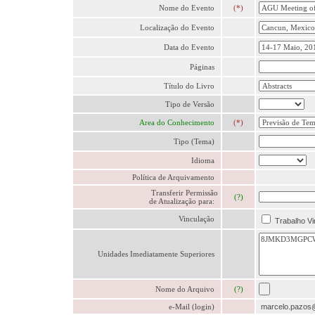
Nome do Evento
(*)
Localização do Evento
Data do Evento
Páginas
Título do Livro
Tipo de Versão
Area do Conhecimento
(*)
Tipo (Tema)
Idioma
Política de Arquivamento
Transferir Permissão
(?)
de Atualização para:
Vinculação
Trabalho Vi
Unidades Imediatamente Superiores
Nome do Arquivo
(?)
e-Mail (login)
marcelo.pazos@