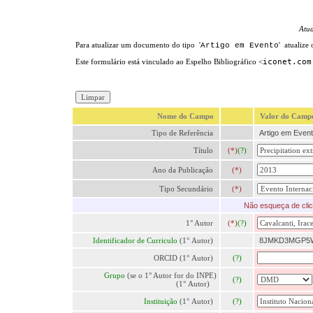
Atu
Para atualizar um documento do tipo '
' atualize
Artigo em Evento
Este formulário está vinculado ao Espelho Bibliográfico <
iconet.com
Nome do Campo
Valor do Camp
Tipo de Referência
Artigo em Event
Título
(*)
(?)
Ano da Publicação
(*)
Tipo Secundário
(*)
Não esqueça de clic
1° Autor
(*)
(?)
Identificador de Curriculo
(1° Autor)
8JMKD3MGP5W
ORCID (1° Autor)
(?)
Grupo
(se o 1° Autor for do INPE)
(?)
(1° Autor)
Instituição
(1° Autor)
(?)